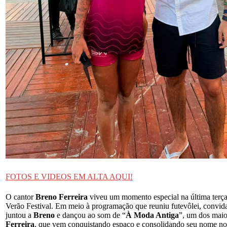
FOTOS E VIDEOS EM ALTA AQUI!
O cantor
Breno Ferreira
viveu um momento especial na última terça
Verão Festival. Em meio à programação que reuniu futevôlei, convida
juntou a
Breno
e dançou ao som de “
À Moda Antiga
”, um dos maio
Ferreira
, que vem conquistando espaço e consolidando seu nome no c