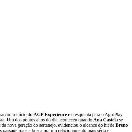
marcou o início do
AGP Experience
e o esquenta para o AgroPlay
tista. Um dos pontos altos do dia aconteceu quando
Ana Castela
se
 da nova geração do sertanejo, evidenciou o alcance do hit de
Breno
 passageiros e a busca por um relacionamento mais sério e