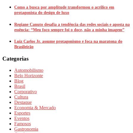
Como a busca por amplitude transformou o acrílico em
protagonista do design de luxo
Regiane Canuto desafia a tendência das redes sociais e aposta na
essência: “Meu foco sempre foi o doce, não a minha imagem”
Luiz Carlos Jr. assume protagonismo e foca na maratona do
Brasileirão
Categorias
Automobilismo
Belo Horizonte
Blog
Brasil
Corporativo
Cultura
Destaque
Economia & Mercado
Esportes
Eventos
Famosos
Gastronomia