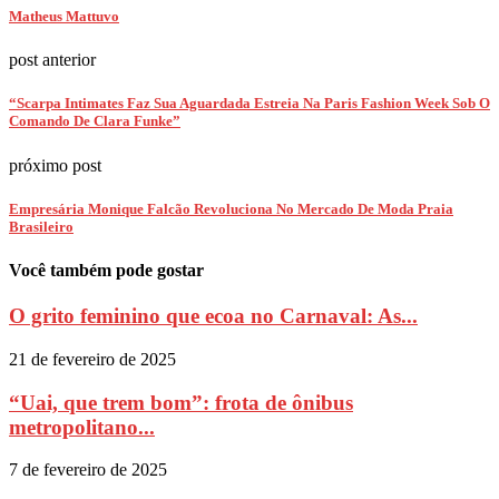
Matheus Mattuvo
post anterior
“Scarpa Intimates Faz Sua Aguardada Estreia Na Paris Fashion Week Sob O
Comando De Clara Funke”
próximo post
Empresária Monique Falcão Revoluciona No Mercado De Moda Praia
Brasileiro
Você também pode gostar
O grito feminino que ecoa no Carnaval: As...
21 de fevereiro de 2025
“Uai, que trem bom”: frota de ônibus
metropolitano...
7 de fevereiro de 2025