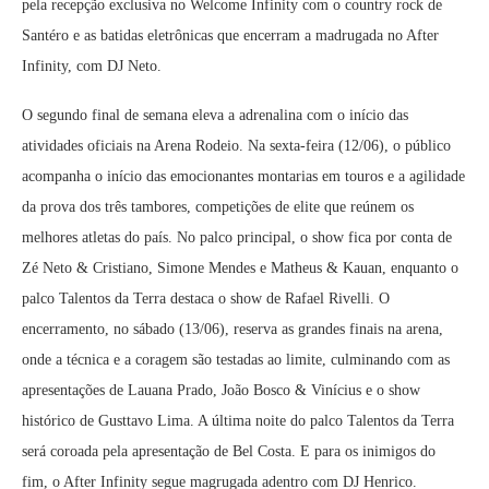
pela recepção exclusiva no Welcome Infinity com o country rock de
Santéro e as batidas eletrônicas que encerram a madrugada no After
Infinity, com DJ Neto.
O segundo final de semana eleva a adrenalina com o início das
atividades oficiais na Arena Rodeio. Na sexta-feira (12/06), o público
acompanha o início das emocionantes montarias em touros e a agilidade
da prova dos três tambores, competições de elite que reúnem os
melhores atletas do país. No palco principal, o show fica por conta de
Zé Neto & Cristiano, Simone Mendes e Matheus & Kauan, enquanto o
palco Talentos da Terra destaca o show de Rafael Rivelli. O
encerramento, no sábado (13/06), reserva as grandes finais na arena,
onde a técnica e a coragem são testadas ao limite, culminando com as
apresentações de Lauana Prado, João Bosco & Vinícius e o show
histórico de Gusttavo Lima. A última noite do palco Talentos da Terra
será coroada pela apresentação de Bel Costa. E para os inimigos do
fim, o After Infinity segue magrugada adentro com DJ Henrico.