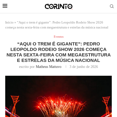
Início
»
“Aqui o trem é gigante”: Pedro Leopoldo Rodeio Show 2026
começa nesta sexta-feira com megaestrutura e estrelas da música nacional
Eventos
“AQUI O TREM É GIGANTE”: PEDRO
LEOPOLDO RODEIO SHOW 2026 COMEÇA
NESTA SEXTA-FEIRA COM MEGAESTRUTURA
E ESTRELAS DA MÚSICA NACIONAL
escrito por
Matheus Mattuvo
3 de junho de 2026