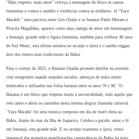
“Mais respeito, mais amor” reforça a mensagem do bloco às causas
femininas e contra o assédio e violências contra as mulheres. Já “Yayá
Marabô,” uma parceria entre Geo Ozado e os baianos Pablo Moraes e
Priscila Magalhães, aparece como uma cantiga de amor em homenagem
a Iemanjá, grande mãe e figura feminina, também para celebrar 40 anos
de Axé Music; esta última mistura no arranjo o ijexá e o samba reggae,
dois dos ritmos mais tradicionais da Bahia.
Para o cortejo de 2025, o Baianas Ozadas promete desfilar na avenida
com integrantes usando mamães-sacodes, adereços de mãos muito
lembrados e utilizados nas folias baianas entre os anos 70 e 90. “O
Baianas é um bloco que respeita muito a ancestralidade, tudo aquilo que
veio antes e abriu os caminhos nesta imensa alegria chamada carnaval.
‘Yayá Marabô’ foi uma música composta em dia de maré cheia na
Bahia, diante do mar da Ilha de Itaparica. Celebra a paixão, amor e fé
em Iemanjá, esta grande mãe. E no arranjo trazemos o ijexá, ritmo
inaugural das primeiras manifestações carnavalescas da Bahia há mais