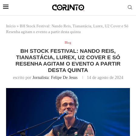
Início
»
BH Stock Festival: Nando Reis, Tianastácia, Lurex, U2 Cover e Só
Resenha agitam o evento a partir desta quinta
Blog
BH STOCK FESTIVAL: NANDO REIS,
TIANASTÁCIA, LUREX, U2 COVER E SÓ
RESENHA AGITAM O EVENTO A PARTIR
DESTA QUINTA
escrito por
Jornalista: Felipe De Jesus
14 de agosto de 2024