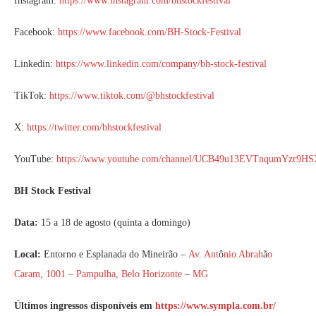
Instagram:
https://www.instagram.com/bhstockfestival
Facebook:
https://www.facebook.com/BH-Stock-Festival
Linkedin:
https://www.linkedin.com/company/bh-stock-festival
TikTok:
https://www.tiktok.com/@bhstockfestival
X:
https://twitter.com/bhstockfestival
YouTube:
https://www.youtube.com/channel/UCB49u13EVTnqumYzr9H
BH Stock Festival
Data:
15 a 18 de agosto (quinta a domingo)
Local:
Entorno e Esplanada do Mineirão –
Av. Ant
ô
nio Abrah
ã
o
Caram, 1001 – Pampulha, Belo Horizonte
–
MG
Últimos ingressos disponíveis em
https://www.sympla.com.br/