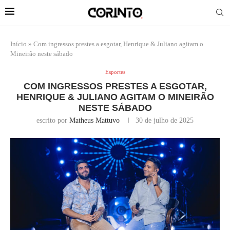
Início
»
Com ingressos prestes a esgotar, Henrique & Juliano agitam o
Mineirão neste sábado
Esportes
COM INGRESSOS PRESTES A ESGOTAR,
HENRIQUE & JULIANO AGITAM O MINEIRÃO
NESTE SÁBADO
escrito por
Matheus Mattuvo
30 de julho de 2025