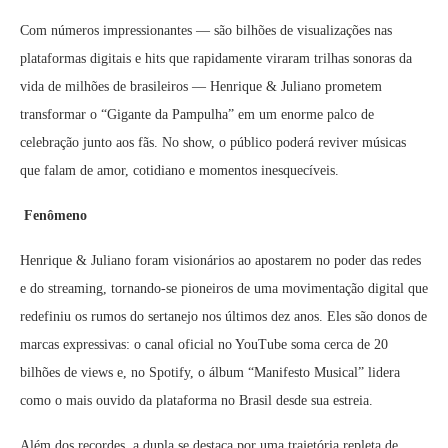
Com números impressionantes — são bilhões de visualizações nas
plataformas digitais e hits que rapidamente viraram trilhas sonoras da
vida de milhões de brasileiros — Henrique & Juliano prometem
transformar o “Gigante da Pampulha” em um enorme palco de
celebração junto aos fãs. No show, o público poderá reviver músicas
que falam de amor, cotidiano e momentos inesquecíveis.
Fenômeno
Henrique & Juliano foram visionários ao apostarem no poder das redes
e do streaming, tornando-se pioneiros de uma movimentação digital que
redefiniu os rumos do sertanejo nos últimos dez anos. Eles são donos de
marcas expressivas: o canal oficial no YouTube soma cerca de 20
bilhões de views e, no Spotify, o álbum “Manifesto Musical” lidera
como o mais ouvido da plataforma no Brasil desde sua estreia.
Além dos recordes, a dupla se destaca por uma trajetória repleta de