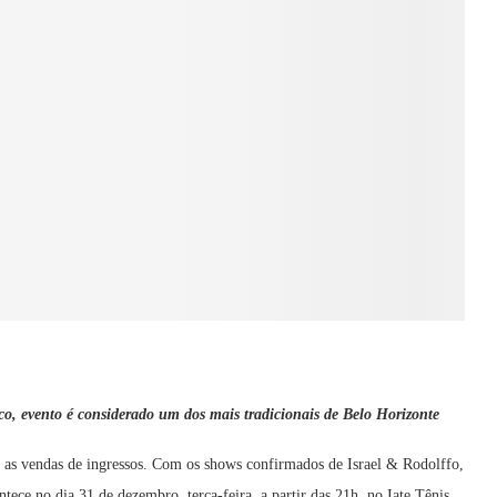
ico, evento é considerado um dos mais tradicionais de Belo Horizonte
r as vendas de ingressos. Com os shows confirmados de Israel & Rodolffo,
ce no dia 31 de dezembro, terça-feira, a partir das 21h, no Iate Tênis