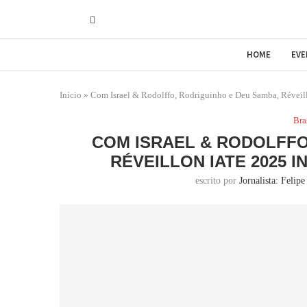
HOME
EV
Início
»
Com Israel & Rodolffo, Rodriguinho e Deu Samba, Réveillo
Bra
COM ISRAEL & RODOLFFO
RÉVEILLON IATE 2025 
escrito por
Jornalista: Felipe