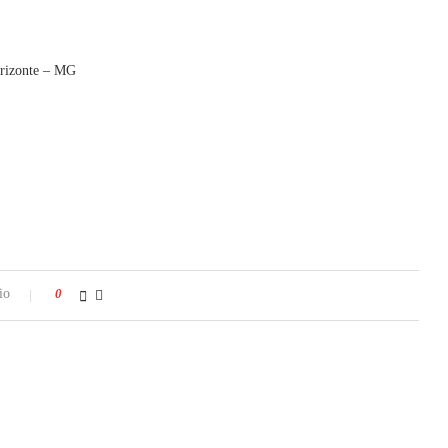
orizonte – MG
io
0