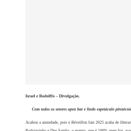
Israel e Rodolffo – Divulgação.
Com todos os setores open bar e lindo espetáculo pirotécn
Acabou a ansiedade, pois o Réveillon Iate 2025 acaba de libera
Rodriguinho e Deu Samba, o evento, que é 100% open bar, aconte