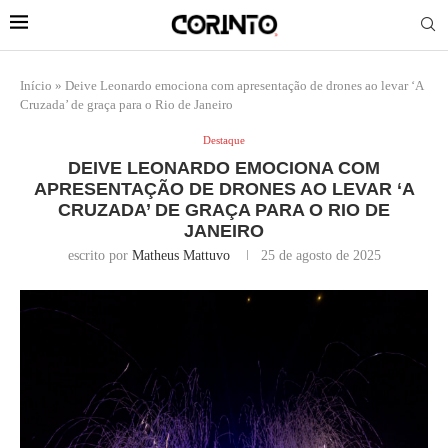
Início
»
Deive Leonardo emociona com apresentação de drones ao levar ‘A
Cruzada’ de graça para o Rio de Janeiro
Destaque
DEIVE LEONARDO EMOCIONA COM
APRESENTAÇÃO DE DRONES AO LEVAR ‘A
CRUZADA’ DE GRAÇA PARA O RIO DE
JANEIRO
escrito por
Matheus Mattuvo
25 de agosto de 2025