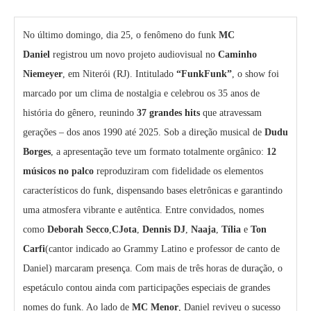
No último domingo, dia 25, o fenômeno do funk
MC
Daniel
registrou um novo projeto audiovisual no
Caminho
Niemeyer
, em Niterói (RJ). Intitulado
“FunkFunk”
, o show foi
marcado por um clima de nostalgia e celebrou os 35 anos de
história do gênero, reunindo
37 grandes hits
que atravessam
gerações – dos anos 1990 até 2025. Sob a direção musical de
Dudu
Borges
, a apresentação teve um formato totalmente orgânico:
12
músicos no palco
reproduziram com fidelidade os elementos
característicos do funk, dispensando bases eletrônicas e garantindo
uma atmosfera vibrante e autêntica. Entre convidados, nomes
como
Deborah Secco
,
CJota
,
Dennis DJ
,
Naaja
,
Tília
e
Ton
Carfi
(cantor indicado ao Grammy Latino e professor de canto de
Daniel) marcaram presença. Com mais de três horas de duração, o
espetáculo contou ainda com participações especiais de grandes
nomes do funk. Ao lado de
MC Menor
, Daniel reviveu o sucesso