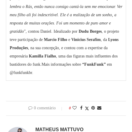
lembra o Rás, então nunca consigo cantá-la sem me emocionar. Ver
meu filho ali foi indescritível. Ele é a realização de um sonho, a
resposta de muitas orações. Foi um momento de puro amor e
gratidão
”, contou Daniel. Idealizado por
Dudu Borges
, o projeto
teve participação de
Marcio Filho
e
Vinicius Serafim
, da
Lyons
Produções
, na sua concepção, e contou com a expertise da
empresária
Kamilla Fialho
, uma das figuras mais influentes dos
bastidores do funk.Mais informações sobre
“FunkFunk”
em
@funkfunkbr.
0 comentário
0
MATHEUS MATTUVO