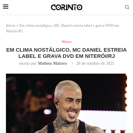
Início
»
Em clima nostálgico, MC Daniel estreia label e grava DVD em
Niterói/RJ
Música
EM CLIMA NOSTÁLGICO, MC DANIEL ESTREIA
LABEL E GRAVA DVD EM NITERÓI/RJ
escrito por
Matheus Mattuvo
28 de outubro de 2025