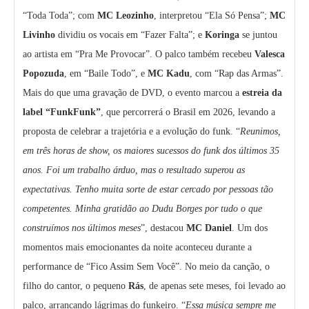
“Toda Toda”; com
MC Leozinho
, interpretou “Ela Só Pensa”;
MC
Livinho
dividiu os vocais em “Fazer Falta”; e
Koringa
se juntou
ao artista em “Pra Me Provocar”. O palco também recebeu
Valesca
Popozuda
, em “Baile Todo”, e
MC Kadu
, com “Rap das Armas”.
Mais do que uma gravação de DVD, o evento marcou a
estreia da
label “FunkFunk”
, que percorrerá o Brasil em 2026, levando a
proposta de celebrar a trajetória e a evolução do funk. “
Reunimos,
em três horas de show, os maiores sucessos do funk dos últimos 35
anos. Foi um trabalho árduo, mas o resultado superou as
expectativas. Tenho muita sorte de estar cercado por pessoas tão
competentes. Minha gratidão ao Dudu Borges por tudo o que
construímos nos últimos meses
”, destacou
MC Daniel
. Um dos
momentos mais emocionantes da noite aconteceu durante a
performance de “Fico Assim Sem Você”. No meio da canção, o
filho do cantor, o pequeno
Rás
, de apenas sete meses, foi levado ao
palco, arrancando lágrimas do funkeiro. “
Essa música sempre me