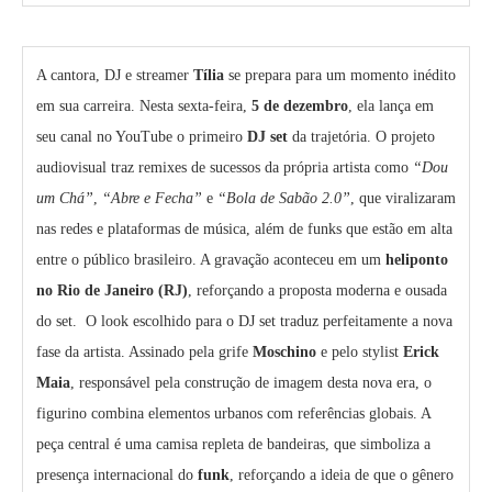
A cantora, DJ e streamer
Tília
se prepara para um momento inédito
em sua carreira. Nesta sexta-feira,
5 de dezembro
, ela lança em
seu canal no YouTube o primeiro
DJ set
da trajetória. O projeto
audiovisual traz remixes de sucessos da própria artista como
“Dou
um Chá”
,
“Abre e Fecha”
e
“Bola de Sabão 2.0”
, que viralizaram
nas redes e plataformas de música, além de funks que estão em alta
entre o público brasileiro. A gravação aconteceu em um
heliponto
no Rio de Janeiro (RJ)
, reforçando a proposta moderna e ousada
do set. O look escolhido para o DJ set traduz perfeitamente a nova
fase da artista. Assinado pela grife
Moschino
e pelo stylist
Erick
Maia
, responsável pela construção de imagem desta nova era, o
figurino combina elementos urbanos com referências globais. A
peça central é uma camisa repleta de bandeiras, que simboliza a
presença internacional do
funk
, reforçando a ideia de que o gênero