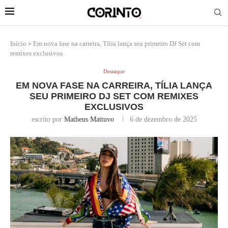
Início
»
Em nova fase na carreira, Tília lança seu primeiro DJ Set com
remixes exclusivos
Destaque
EM NOVA FASE NA CARREIRA, TÍLIA LANÇA
SEU PRIMEIRO DJ SET COM REMIXES
EXCLUSIVOS
escrito por
Matheus Mattuvo
6 de dezembro de 2025