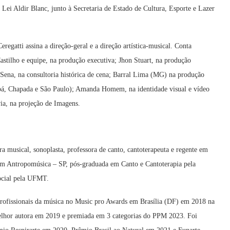
Lei Aldir Blanc, junto à Secretaria de Estado de Cultura, Esporte e Lazer
egatti assina a direção-geral e a direção artística-musical. Conta
stilho e equipe, na produção executiva; Jhon Stuart, na produção
y Sena, na consultoria histórica de cena; Barral Lima (MG) na produção
abá, Chapada e São Paulo); Amanda Homem, na identidade visual e vídeo
via, na projeção de Imagens.
ra musical, sonoplasta, professora de canto, cantoterapeuta e regente em
m Antropomúsica – SP, pós-graduada em Canto e Cantoterapia pela
ocial pela UFMT.
rofissionais da música no Music pro Awards em Brasília (DF) em 2018 na
melhor autora em 2019 e premiada em 3 categorias do PPM 2023. Foi