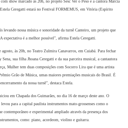
, com show marcado às 20h, no projeto Sesc Ver o Peso e a cantora Márcia
, Estela Ceregatti estará no Festival FORMEMUS, em Vitória (Espírito
ís levando nossa música e sonoridade da turnê Canteiro, um projeto que
 expectativa é a melhor possível”, afirma Estela Ceregatti.
e agosto, às 20h, no Teatro Zulmira Canavarros, em Cuiabá. Para fechar
y Sena, sua filha Jhoana Ceregatti e da sua parceira musical, a cantautora
orça, Mulher tem duas composições com Socorro Lira que é uma artista
 Prêmio Grão de Música, umas maiores premiações musicais do Brasil. É
o encerramento da nossa turnê”, destaca Estela.
iou em Chapada dos Guimarães, no dia 16 de março deste ano. O
 levou para a capital paulista instrumentos mato-grossenses como o
ue contemporâneo e experimental ampliado através da presença dos
strumentos, como: piano, acordeom, violino e guitarra.