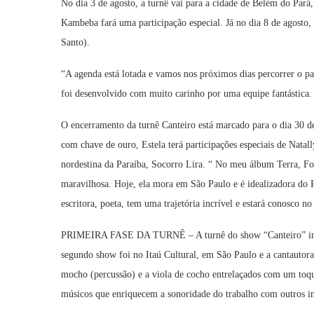
No dia 3 de agosto, a turnê vai para a cidade de Belém do Pará
Kambeba fará uma participação especial. Já no dia 8 de agosto
Santo).
“A agenda está lotada e vamos nos próximos dias percorrer o pa
foi desenvolvido com muito carinho por uma equipe fantástica. A
O encerramento da turnê Canteiro está marcado para o dia 30 d
com chave de ouro, Estela terá participações especiais de Natall
nordestina da Paraíba, Socorro Lira. “ No meu álbum Terra, F
maravilhosa. Hoje, ela mora em São Paulo e é idealizadora do
escritora, poeta, tem uma trajetória incrível e estará conosco n
PRIMEIRA FASE DA TURNÊ – A turnê do show “Canteiro” inic
segundo show foi no Itaú Cultural, em São Paulo e a cantautora
mocho (percussão) e a viola de cocho entrelaçados com um toq
músicos que enriquecem a sonoridade do trabalho com outros in