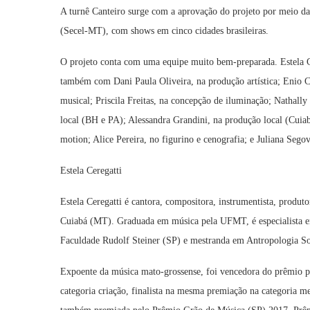
A turnê Canteiro surge com a aprovação do projeto por meio da 
(Secel-MT), com shows em cinco cidades brasileiras.
O projeto conta com uma equipe muito bem-preparada. Estela Cer
também com Dani Paula Oliveira, na produção artística; Enio Ca
musical; Priscila Freitas, na concepção de iluminação; Nathall
local (BH e PA); Alessandra Grandini, na produção local (Cui
motion; Alice Pereira, no figurino e cenografia; e Juliana Sego
Estela Ceregatti
Estela Ceregatti é cantora, compositora, instrumentista, produto
Cuiabá (MT). Graduada em música pela UFMT, é especialista e
Faculdade Rudolf Steiner (SP) e mestranda em Antropologia S
Expoente da música mato-grossense, foi vencedora do prêmio p
categoria criação, finalista na mesma premiação na categoria 