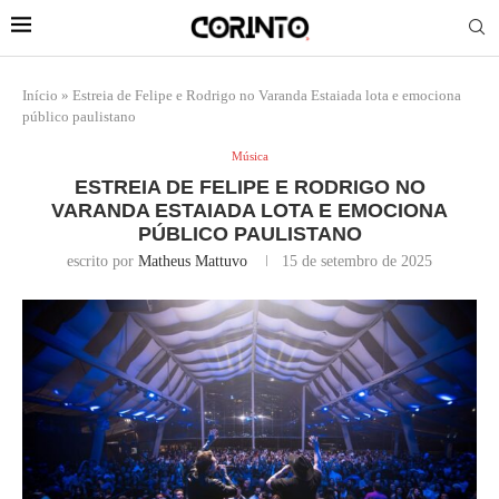
Início
»
Estreia de Felipe e Rodrigo no Varanda Estaiada lota e emociona
público paulistano
Música
ESTREIA DE FELIPE E RODRIGO NO
VARANDA ESTAIADA LOTA E EMOCIONA
PÚBLICO PAULISTANO
escrito por
Matheus Mattuvo
15 de setembro de 2025