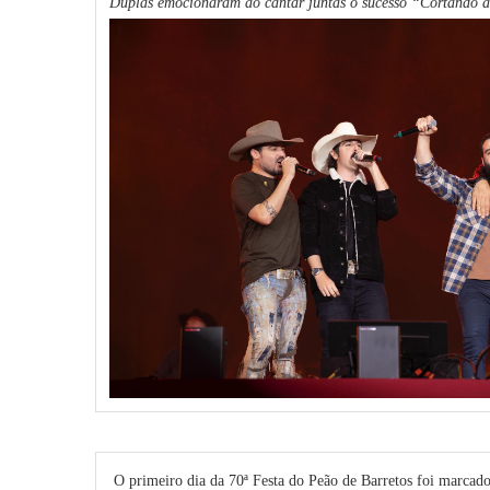
Duplas emocionaram ao cantar juntas o sucesso “Cortando as
O primeiro dia da 70ª Festa do Peão de Barretos foi marcad