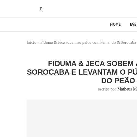
HOME
EV
Início
»
Fiduma & Jeca sobem ao palco com Fernando & Sorocaba e 
FIDUMA & JECA SOBEM
SOROCABA E LEVANTAM O PÚ
DO PEÃO
escrito por
Matheus M