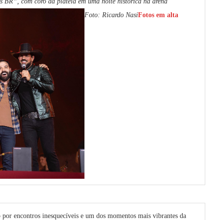
 BR”, com coro da plateia em uma noite histórica na arena
Foto: Ricardo Nasi
Fotos em alta
o por encontros inesquecíveis e um dos momentos mais vibrantes da