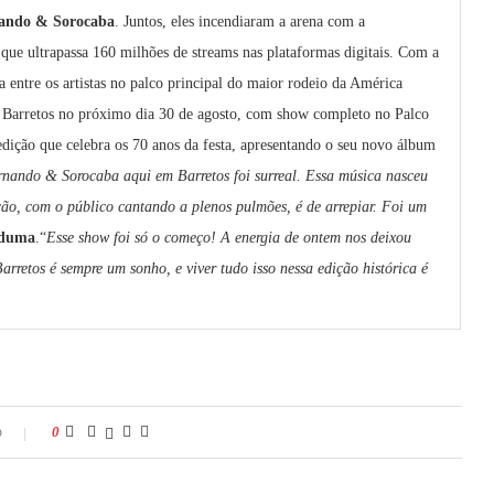
ando & Sorocaba
. Juntos, eles incendiaram a arena com a
 que ultrapassa 160 milhões de streams nas plataformas digitais. Com a
ia entre os artistas no palco principal do maior rodeio da América
 Barretos no próximo dia 30 de agosto, com show completo no Palco
ição que celebra os 70 anos da festa, apresentando o seu novo álbum
nando & Sorocaba aqui em Barretos foi surreal. Essa música nasceu
ção, com o público cantando a plenos pulmões, é de arrepiar. Foi um
duma
.“
Esse show foi só o começo! A energia de ontem nos deixou
rretos é sempre um sonho, e viver tudo isso nessa edição histórica é
o
0