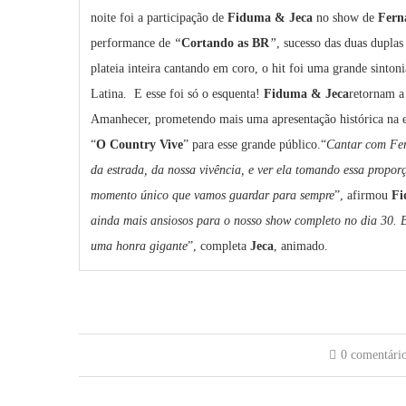
noite foi a participação de
Fiduma & Jeca
no show de
Fern
performance de
“
Cortando as BR
”
, sucesso das duas duplas
plateia inteira cantando em coro, o hit foi uma grande sinton
Latina. E esse foi só o esquenta!
Fiduma & Jeca
retornam a
Amanhecer, prometendo mais uma apresentação histórica na ed
“
O Country Vive
” para esse grande público.“
Cantar com Fer
da estrada, da nossa vivência, e ver ela tomando essa propor
momento único que vamos guardar para sempre
”, afirmou
Fi
ainda mais ansiosos para o nosso show completo no dia 30. Ba
uma honra gigante
”, completa
Jeca
, animado.
0 comentári