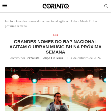
Início
»
Grandes nomes do rap nacional agitam o Urban Music BH na
próxima semana
Blog
GRANDES NOMES DO RAP NACIONAL
AGITAM O URBAN MUSIC BH NA PRÓXIMA
SEMANA
escrito por
Jornalista: Felipe De Jesus
4 de outubro de 2024