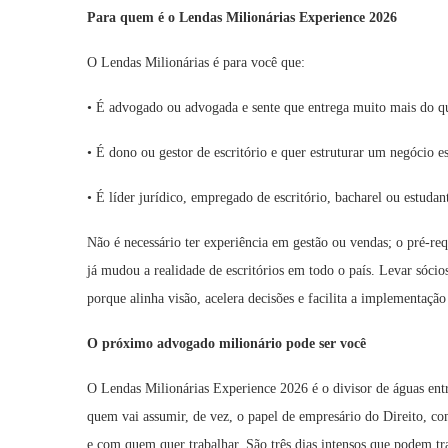
Para quem é o Lendas Milionárias Experience 2026
O Lendas Milionárias é para você que:
• É advogado ou advogada e sente que entrega muito mais do q
• É dono ou gestor de escritório e quer estruturar um negócio e
• É líder jurídico, empregado de escritório, bacharel ou estudan
Não é necessário ter experiência em gestão ou vendas; o pré-req
já mudou a realidade de escritórios em todo o país. Levar sóc
porque alinha visão, acelera decisões e facilita a implementação 
O próximo advogado milionário pode ser você
O Lendas Milionárias Experience 2026 é o divisor de águas ent
quem vai assumir, de vez, o papel de empresário do Direito, co
e com quem quer trabalhar. São três dias intensos que podem 