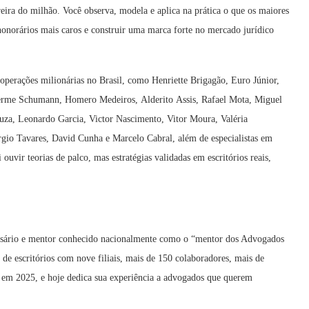
eira do milhão. Você observa, modela e aplica na prática o que os maiores
r honorários mais caros e construir uma marca forte no mercado jurídico
operações milionárias no Brasil, como Henriette Brigagão, Euro Júnior,
herme Schumann, Homero Medeiros, Alderito Assis, Rafael Mota, Miguel
uza, Leonardo Garcia, Victor Nascimento, Vitor Moura, Valéria
gio Tavares, David Cunha e Marcelo Cabral, além de especialistas em
ouvir teorias de palco, mas estratégias validadas em escritórios reais,
resário e mentor conhecido nacionalmente como o “mentor dos Advogados
de escritórios com nove filiais, mais de 150 colaboradores, mais de
 em 2025, e hoje dedica sua experiência a advogados que querem