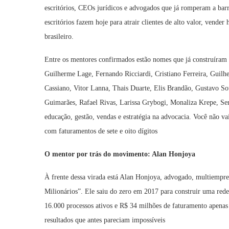
escritórios, CEOs jurídicos e advogados que já romperam a barr
escritórios fazem hoje para atrair clientes de alto valor, vende
brasileiro.
Entre os mentores confirmados estão nomes que já construíram 
Guilherme Lage, Fernando Ricciardi, Cristiano Ferreira, Guil
Cassiano, Vitor Lanna, Thais Duarte, Elis Brandão, Gustavo So
Guimarães, Rafael Rivas, Larissa Grybogi, Monaliza Krepe, Ser
educação, gestão, vendas e estratégia na advocacia. Você não vai 
com faturamentos de sete e oito dígitos
O mentor por trás do movimento: Alan
Honjoya
À frente dessa virada está Alan Honjoya, advogado, multiemp
Milionários”. Ele saiu do zero em 2017 para construir uma rede 
16.000 processos ativos e R$ 34 milhões de faturamento apenas
resultados que antes pareciam impossíveis