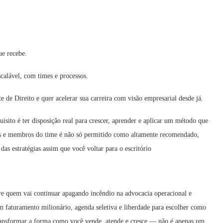
ue recebe.
scalável, com times e processos.
te de Direito e quer acelerar sua carreira com visão empresarial desde já.
uisito é ter disposição real para crescer, aprender e aplicar um método que
ios e membros do time é não só permitido como altamente recomendado,
das estratégias assim que você voltar para o escritório
re quem vai continuar apagando incêndio na advocacia operacional e
m faturamento milionário, agenda seletiva e liberdade para escolher como
transformar a forma como você vende, atende e cresce — não é apenas um