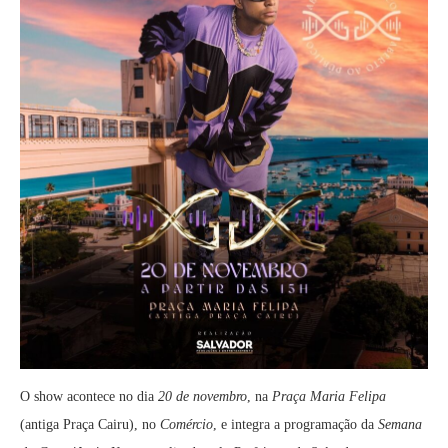
O show acontece no dia
20 de novembro
, na
Praça Maria Felipa
(antiga Praça Cairu), no
Comércio
, e integra a programação da
Semana