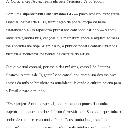
da Consciência Negra
, realizada pela
Prefeitura de Salvador
.
Com uma superestrutura em tamanho GG — palco icônico, cenografia
especial, painéis de LED, iluminação de ponta, corpo de baile
diferenciado e um repertório preparado com todo carinho — o show
revisitará grandes hits, canções que marcaram época e seguem entre as
mais tocadas até hoje. Além disso, o público poderá conferir
músicas
inéditas
e
momentos marcantes
da carreira do artista.
O audiovisual contará, por meio das músicas, como Léo Santana
alcançou o status de “gigante” e se consolidou como um dos maiores
nomes da música brasileira na atualidade, levando a cultura baiana para
o Brasil e para o mundo.
“Esse projeto é muito especial, pois retrata um pouco da minha
trajetória — o menino do subúrbio ferroviário de Salvador, que tinha o
sonho de cantar e, com muita fé em Deus, muita luta, trabalho e
dedicação, ao lado de pessoas incríveis e da minha família, que é a