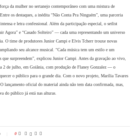
a força da mulher no sertanejo contemporâneo com uma mistura de
. Entre os destaques, a inédita “Não Conta Pra Ninguém”, uma parceria
tensa e letra confessional. Além da participação especial, o setlist
rair Agora” e “Casado Solteiro” — cada uma representando um universo
ia. O time de produtores Junior Campi e Elvis Tcherr trouxe novas
 e ampliando seu alcance musical. “Cada música tem um estilo e um
os que surpreendem”, explicou Junior Campi. Antes da gravação ao vivo,
dia 2 de julho, em Goiânia, com produção de Flaney Gonzalez — o
 aquecer o público para o grande dia. Com o novo projeto, Marília Tavares
. O lançamento oficial do material ainda não tem data confirmada, mas,
a do público já está nas alturas.
o
0