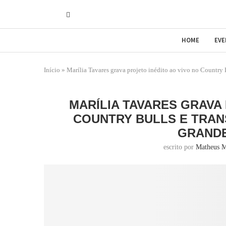
HOME
EV
Início
»
Marília Tavares grava projeto inédito ao vivo no Country
MARÍLIA TAVARES GRAVA
COUNTRY BULLS E TRAN
GRAND
escrito por
Matheus M