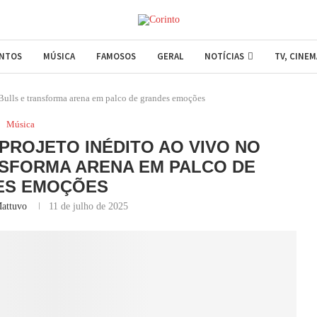
ENTOS
MÚSICA
FAMOSOS
GERAL
NOTÍCIAS
TV, CINE
 Bulls e transforma arena em palco de grandes emoções
Música
 PROJETO INÉDITO AO VIVO NO
SFORMA ARENA EM PALCO DE
ES EMOÇÕES
attuvo
11 de julho de 2025