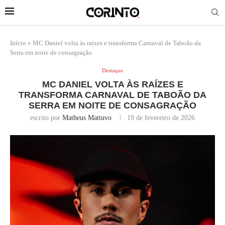
Início
»
MC Daniel volta às raízes e transforma Carnaval de Taboão da
Serra em noite de consagração
Destaque
MC DANIEL VOLTA ÀS RAÍZES E
TRANSFORMA CARNAVAL DE TABOÃO DA
SERRA EM NOITE DE CONSAGRAÇÃO
escrito por
Matheus Mattuvo
19 de fevereiro de 2026