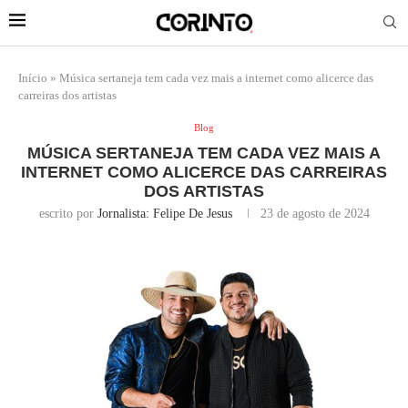
Início
»
Música sertaneja tem cada vez mais a internet como alicerce das
carreiras dos artistas
Blog
MÚSICA SERTANEJA TEM CADA VEZ MAIS A
INTERNET COMO ALICERCE DAS CARREIRAS
DOS ARTISTAS
escrito por
Jornalista: Felipe De Jesus
23 de agosto de 2024