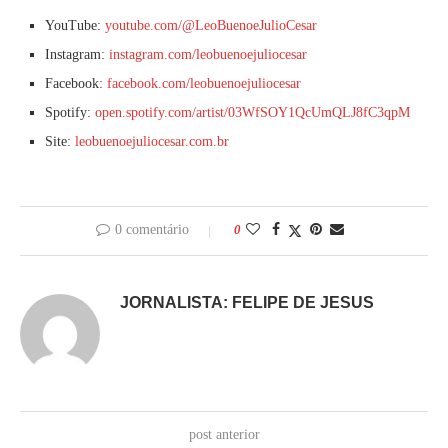
YouTube:
youtube.com/@LeoBuenoeJulioCesar
Instagram:
instagram.com/leobuenoejuliocesar
Facebook:
facebook.com/leobuenoejuliocesar
Spotify:
open.spotify.com/artist/03WfSOY1QcUmQLJ8fC3qpM
Site:
leobuenoejuliocesar.com.br
0 comentário
0
JORNALISTA: FELIPE DE JESUS
post anterior