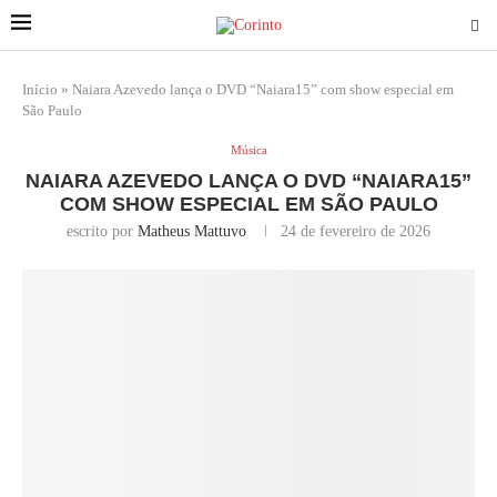
Início
»
Naiara Azevedo lança o DVD “Naiara15” com show especial em
São Paulo
Música
NAIARA AZEVEDO LANÇA O DVD “NAIARA15”
COM SHOW ESPECIAL EM SÃO PAULO
escrito por
Matheus Mattuvo
24 de fevereiro de 2026