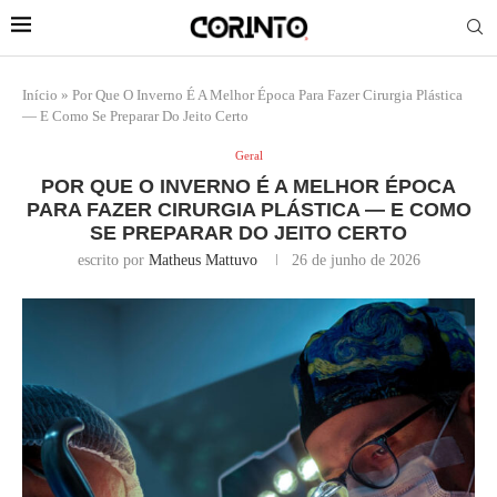
Início
»
Por Que O Inverno É A Melhor Época Para Fazer Cirurgia Plástica
— E Como Se Preparar Do Jeito Certo
Geral
POR QUE O INVERNO É A MELHOR ÉPOCA
PARA FAZER CIRURGIA PLÁSTICA — E COMO
SE PREPARAR DO JEITO CERTO
escrito por
Matheus Mattuvo
26 de junho de 2026