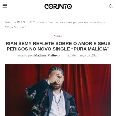
Início
»
RIAN SEMY reflete sobre o amor e seus perigos no novo single
“Pura Malícia”
Música
RIAN SEMY REFLETE SOBRE O AMOR E SEUS
PERIGOS NO NOVO SINGLE “PURA MALÍCIA”
escrito por
Matheus Mattuvo
23 de março de 2025