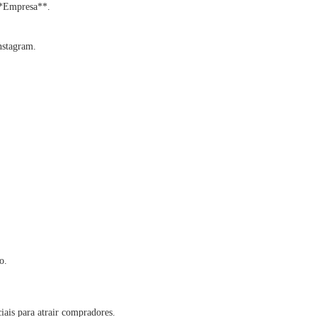
**Empresa**.
nstagram.
o.
iais para atrair compradores.