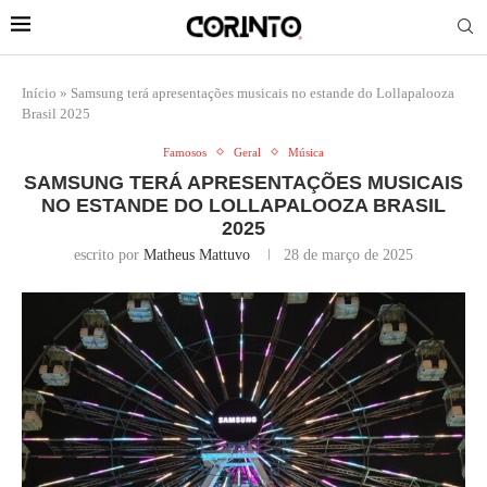
Início
»
Samsung terá apresentações musicais no estande do Lollapalooza
Brasil 2025
Famosos
Geral
Música
SAMSUNG TERÁ APRESENTAÇÕES MUSICAIS
NO ESTANDE DO LOLLAPALOOZA BRASIL
2025
escrito por
Matheus Mattuvo
28 de março de 2025