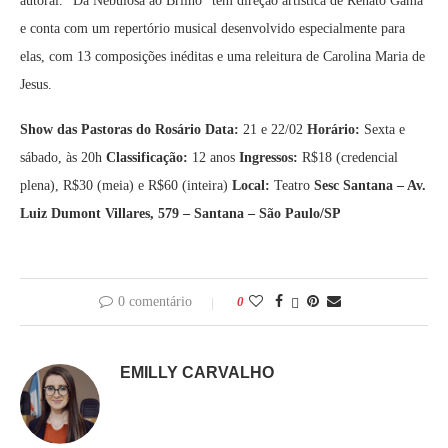
autoral. “Da Nebulosa ao Brilho” tem direção artística de Renato Gama
e conta com um repertório musical desenvolvido especialmente para
elas, com 13 composições inéditas e uma releitura de Carolina Maria de
Jesus.
Show das Pastoras do Rosário
Data:
21 e 22/02
Horário:
Sexta e
sábado, às 20h
Classificação:
12 anos
Ingressos:
R$18 (credencial
plena), R$30 (meia) e R$60 (inteira)
Local:
Teatro
Sesc Santana – Av.
Luiz Dumont Villares, 579 – Santana – São Paulo/SP
0 comentário
0
EMILLY CARVALHO