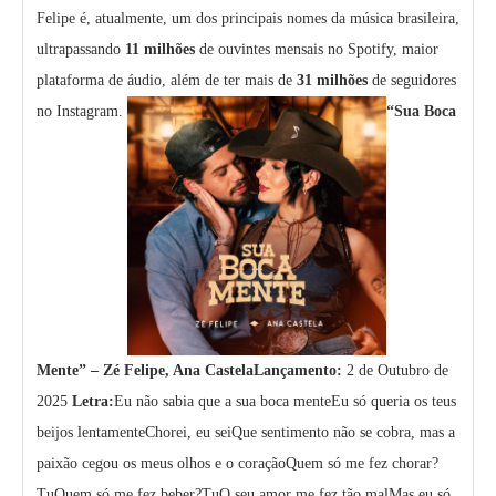
Felipe é, atualmente, um dos principais nomes da música brasileira,
ultrapassando
11 milhões
de ouvintes mensais no Spotify, maior
plataforma de áudio, além de ter mais de
31 milhões
de seguidores
no Instagram.
“Sua Boca
Mente” – Zé Felipe, Ana Castela
Lançamento:
2 de Outubro de
2025
Letra:
Eu não sabia que a sua boca menteEu só queria os teus
beijos lentamenteChorei, eu seiQue sentimento não se cobra, mas a
paixão cegou os meus olhos e o coraçãoQuem só me fez chorar?
TuQuem só me fez beber?TuO seu amor me fez tão malMas eu só