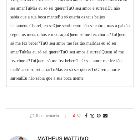
sei amarTuMas eu só sei quererTuO seu amor é surrealEu não
sabia que a sua boca menteEu só queria os teus beijos
lentamenteChorei, eu seiQue sentimento não se cobra, mas a paixão
cegou os meus olhos e o coraçãoQuem só me fez chorar?TuQuem
só me fez beber?TuO seu amor me fez tão malMas eu só sei
amarTuMas eu só sei quererTuO seu amor é surrealQuem só me
fez chorar?TuQuem só me fez beber?TuO seu amor me fez tão
malMas eu só sei amarTuMas eu só sei quererTuO seu amor é
surrealEu não sabia que a sua boca mente
0 comentário
0
MATHEUS MATTUVO