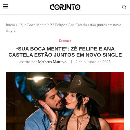
Início
»
“Sua Boca Mente”: Zé Felipe e Ana Castela estão juntos em novo
single
Destaque
“SUA BOCA MENTE”: ZÉ FELIPE E ANA
CASTELA ESTÃO JUNTOS EM NOVO SINGLE
escrito por
Matheus Mattuvo
2 de outubro de 2025