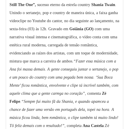
Still The One”,
sucesso eterno da estrela country
Shania Twain
.
Unindo o sertanejo, pop e country de maneira única, a faixa ganha
videoclipe no Youtube do cantor, no dia seguinte ao lançamento, na
sexta-feira (03) às 12h. Gravado em
Goiânia (GO)
com uma
narrativa visual intensa e cinematográfica, o vídeo conta com uma
estética rural moderna, carregada de tensão romântica,
evidenciando as raízes dos artistas, com um toque de modernidade,
mistura que marca a carreira de ambos.
“Fazer essa música com a
Ana foi massa demais. A gente conseguiu juntar o sertanejo, o pop
e um pouco do country com uma pegada bem nossa. ‘Sua Boca
Mente’ ficou romântica, envolvente e clipe tá incrível também, com
aquele clima que a gente carrega no coração”
, comenta
Zé
Felipe
.
“Sempre fui muito fã da Shania, e quando apareceu a
chance de fazer uma versão em português dela, topei na hora. A
música ficou linda, bem romântica, o clipe também tá muito lindo!
Tô feliz demais com o resultado!”
, completa
Ana Castela
.Zé