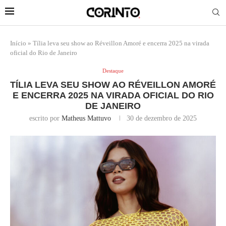
Início
»
Tília leva seu show ao Réveillon Amoré e encerra 2025 na virada
oficial do Rio de Janeiro
Destaque
TÍLIA LEVA SEU SHOW AO RÉVEILLON AMORÉ
E ENCERRA 2025 NA VIRADA OFICIAL DO RIO
DE JANEIRO
escrito por
Matheus Mattuvo
30 de dezembro de 2025