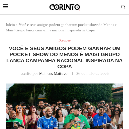
Início
»
Você e seus amigos podem ganhar um pocket show do Menos é
Mais! Grupo lança campanha nacional inspirada na Copa
Destaque
VOCÊ E SEUS AMIGOS PODEM GANHAR UM
POCKET SHOW DO MENOS É MAIS! GRUPO
LANÇA CAMPANHA NACIONAL INSPIRADA NA
COPA
escrito por
Matheus Mattuvo
26 de maio de 2026