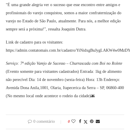
“É uma grande alegria ver o sucesso que esse encontro entre amigos e
profissionais do varejo conquistou, somos a maior confraternização do
varejo no Estado de São Paulo, atualmente. Para nós, a melhor edição
sempre será a próxima!”, ressalta Joaquim Dutra.
Link de cadastro para os visitantes:
https://admin.contatomais.com.br/cadastro/YiNidxgBuJygLAKW4w0MzD
Serviço: 7ª edição Varejo de Sucesso – Churrascada com Boi no Rolete
(Evento somente para visitantes cadastrados) Entrada: 1kg de alimento
não perecível Dia: 14 de novembro (sexta-feira) Hora: 13h Endereço:
Avenida Dona Anila,1001, Olaria, Itapecerica da Serra – SP, 06860-400
(No mesmo local onde acontece o rodeio da cidade)🌆
0 comentário
0