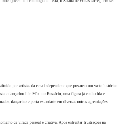
bloco jovem na cronologia da festa, o Salada de Frutas carrega em seu
stituído por artistas da cena independente que possuem um vasto histórico
ista e dançarino Iale Máximo Buscácio, uma figura já conhecida e
nador, dançarino e porta-estandarte em diversas outras agremiações
mento de virada pessoal e criativa. Após enfrentar frustrações na