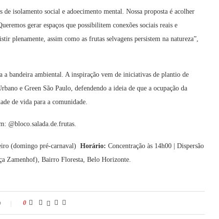
 de isolamento social e adoecimento mental. Nossa proposta é acolher
 Queremos gerar espaços que possibilitem conexões sociais reais e
istir plenamente, assim como as frutas selvagens persistem na natureza”,
a bandeira ambiental. A inspiração vem de iniciativas de plantio de
 Urbano e Green São Paulo, defendendo a ideia de que a ocupação da
dade de vida para a comunidade.
m: @bloco.salada.de.frutas.
eiro (domingo pré-carnaval)
Horário:
Concentração às 14h00 | Dispersão
ça Zamenhof), Bairro Floresta, Belo Horizonte.
o
0