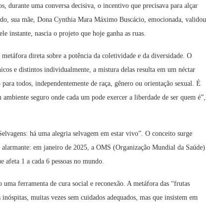
s, durante uma conversa decisiva, o incentivo que precisava para alçar
 lado, sua mãe, Dona Cynthia Mara Máximo Buscácio, emocionada, validou
 instante, nascia o projeto que hoje ganha as ruas.
etáfora direta sobre a potência da coletividade e da diversidade. O
icos e distintos individualmente, a mistura delas resulta em um néctar
 para todos, independentemente de raça, gênero ou orientação sexual. É
m ambiente seguro onde cada um pode exercer a liberdade de ser quem é”,
 Selvagens: há uma alegria selvagem em estar vivo”. O conceito surge
al alarmante: em janeiro de 2025, a OMS (Organização Mundial da Saúde)
e afeta 1 a cada 6 pessoas no mundo.
o uma ferramenta de cura social e reconexão. A metáfora das “frutas
s inóspitas, muitas vezes sem cuidados adequados, mas que insistem em