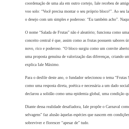
coordenação de uma ala em outro cortejo, Iale recebeu de amigo
voo solo: “Você precisa montar o seu próprio bloco!”. Ao seu
o desejo com um simples e poderoso: “Eu também acho”. Naquele
O nome “Salada de Frutas” não é aleatório; funciona como uma m
conceito central é que, assim como as frutas possuem sabores ún
novo, rico e poderoso. “O bloco surgiu como um convite aberto
uma proposta genuína de valorização das diferenças, criando u
explica Iale Máximo.
Para o desfile deste ano, o fundador selecionou o tema “Frutas
como uma resposta direta, poética e necessária a um dado soci
declarou a solidão como uma epidemia global, uma condição qu
Diante dessa realidade desafiadora, Iale propõe o Carnaval com
selvagens” faz alusão àquelas espécies que nascem em condiçõe
sobreviver e florescer “apesar de” tudo.