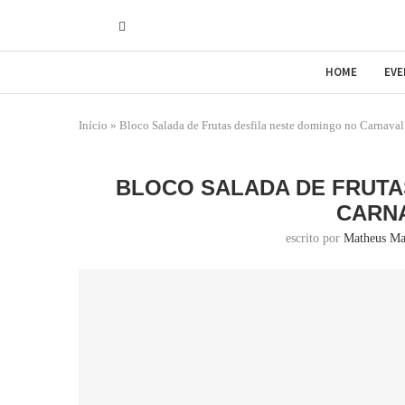
HOME
EV
Início
»
Bloco Salada de Frutas desfila neste domingo no Carnava
BLOCO SALADA DE FRUTA
CARNA
escrito por
Matheus Ma