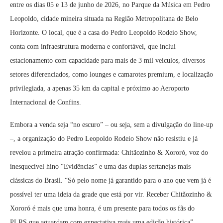
entre os dias 05 e 13 de junho de 2026, no Parque da Música em Pedro
Leopoldo, cidade mineira situada na Região Metropolitana de Belo
Horizonte. O local, que é a casa do Pedro Leopoldo Rodeio Show,
conta com infraestrutura moderna e confortável, que inclui
estacionamento com capacidade para mais de 3 mil veículos, diversos
setores diferenciados, como lounges e camarotes premium, e localização
privilegiada, a apenas 35 km da capital e próximo ao Aeroporto
Internacional de Confins.
Embora a venda seja “no escuro” – ou seja, sem a divulgação do line-up
–, a organização do Pedro Leopoldo Rodeio Show não resistiu e já
revelou a primeira atração confirmada: Chitãozinho & Xororó, voz do
inesquecível hino “Evidências” e uma das duplas sertanejas mais
clássicas do Brasil. “Só pelo nome já garantido para o ano que vem já é
possível ter uma ideia da grade que está por vir. Receber Chitãozinho &
Xororó é mais que uma honra, é um presente para todos os fãs do
PLRS que aguardam com expectativa mais uma edição histórica”,