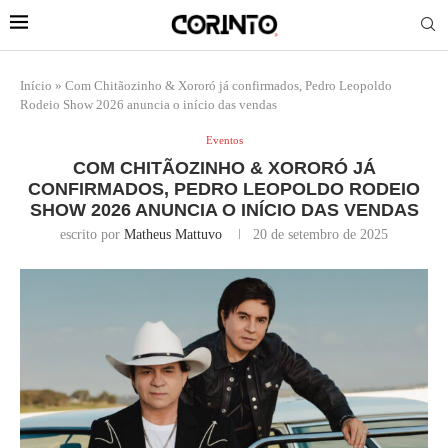
Início
»
Com Chitãozinho & Xororó já confirmados, Pedro Leopoldo
Rodeio Show 2026 anuncia o início das vendas
Eventos
COM CHITÃOZINHO & XORORÓ JÁ
CONFIRMADOS, PEDRO LEOPOLDO RODEIO
SHOW 2026 ANUNCIA O INÍCIO DAS VENDAS
escrito por
Matheus Mattuvo
20 de setembro de 2025