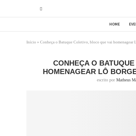
HOME
EV
Início
»
Conheça o Batuque Coletivo, bloco que vai homenagear 
CONHEÇA O BATUQUE 
HOMENAGEAR LÔ BORGE
escrito por
Matheus M