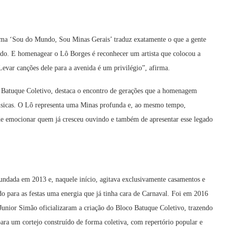
tema ‘Sou do Mundo, Sou Minas Gerais’ traduz exatamente o que a gente
udo. E homenagear o Lô Borges é reconhecer um artista que colocou a
evar canções dele para a avenida é um privilégio”, afirma.
 Batuque Coletivo, destaca o encontro de gerações que a homenagem
músicas. O Lô representa uma Minas profunda e, ao mesmo tempo,
de emocionar quem já cresceu ouvindo e também de apresentar esse legado
undada em 2013 e, naquele início, agitava exclusivamente casamentos e
do para as festas uma energia que já tinha cara de Carnaval. Foi em 2016
Junior Simão oficializaram a criação do Bloco Batuque Coletivo, trazendo
ara um cortejo construído de forma coletiva, com repertório popular e