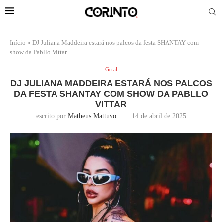
Início
»
DJ Juliana Maddeira estará nos palcos da festa SHANTAY com
show da Pabllo Vittar
Geral
DJ JULIANA MADDEIRA ESTARÁ NOS PALCOS
DA FESTA SHANTAY COM SHOW DA PABLLO
VITTAR
escrito por
Matheus Mattuvo
14 de abril de 2025