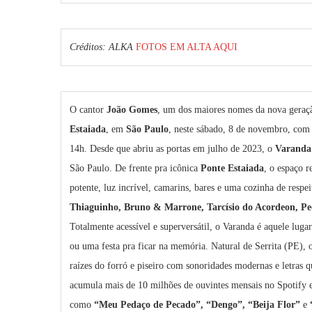
Créditos: ALKA
FOTOS EM ALTA AQUI
O cantor
João Gomes
, um dos maiores nomes da nova geração
Estaiada
, em
São Paulo
, neste sábado, 8 de novembro, com
14h. Desde que abriu as portas em julho de 2023, o
Varanda
São Paulo. De frente pra icônica
Ponte Estaiada
, o espaço r
potente, luz incrível, camarins, bares e uma cozinha de resp
Thiaguinho, Bruno & Marrone, Tarcísio do Acordeon, 
Totalmente acessível e superversátil, o Varanda é aquele lug
ou uma festa pra ficar na memória. Natural de Serrita (PE), 
raízes do forró e piseiro com sonoridades modernas e letras 
acumula mais de 10 milhões de ouvintes mensais no Spotify e
como
“Meu Pedaço de Pecado”, “Dengo”, “Beija Flor”
e