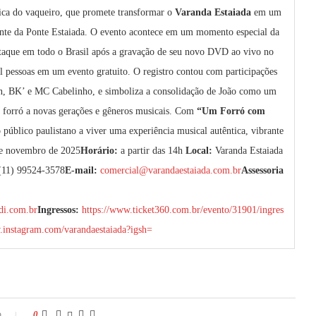
stica do vaqueiro, que promete transformar o
Varanda Estaiada
em um
rante da Ponte Estaiada. O evento acontece em um momento especial da
taque em todo o Brasil após a gravação de seu novo DVD ao vivo no
l pessoas em um evento gratuito. O registro contou com participações
on, BK’ e MC Cabelinho, e simboliza a consolidação de João como um
o o forró a novas gerações e gêneros musicais. Com
“Um Forró com
o público paulistano a viver uma experiência musical autêntica, vibrante
e novembro de 2025
Horário:
a partir das 14h
Local:
Varanda Estaiada
11) 99524-3578
E-mail:
comercial@varandaestaiada.com.br
Assessoria
di.com.br
Ingressos:
https://www.ticket360.com.br/evento/31901/ingres
.instagram.com/varandaestaiada?igsh=
o
0