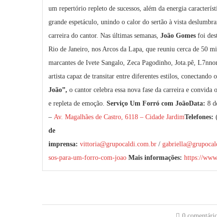
um repertório repleto de sucessos, além da energia caracterí
grande espetáculo, unindo o calor do sertão à vista deslumb
carreira do cantor. Nas últimas semanas,
João Gomes
foi des
Rio de Janeiro, nos Arcos da Lapa, que reuniu cerca de 50 mi
marcantes de Ivete Sangalo, Zeca Pagodinho, Jota.pê, L7nn
artista capaz de transitar entre diferentes estilos, conectand
João”,
o cantor celebra essa nova fase da carreira e convida 
e repleta de emoção.
Serviço
Um Forró com João
Data:
8 d
–
Av. Magalhães de Castro, 6118 – Cidade Jardim
Telefones:
(
de
imprensa:
vittoria@grupocaldi.com.br
/
gabriella@grupocal
sos-para-um-forro-com-joao
Mais informações:
https://www
0 comentári