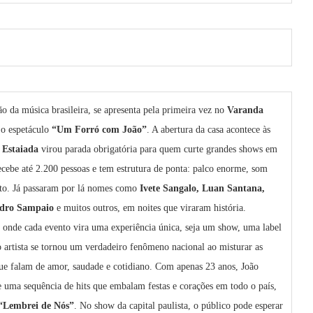
 da música brasileira, se apresenta pela primeira vez no
Varanda
 o espetáculo
“Um Forró com João”
. A abertura da casa acontece às
 Estaiada
virou parada obrigatória para quem curte grandes shows em
ecebe até 2.200 pessoas e tem estrutura de ponta: palco enorme, som
eito. Já passaram por lá nomes como
Ivete Sangalo, Luan Santana,
Pedro Sampaio
e muitos outros, em noites que viraram história.
ar onde cada evento vira uma experiência única, seja um show, uma label
o artista se tornou um verdadeiro fenômeno nacional ao misturar as
que falam de amor, saudade e cotidiano. Com apenas 23 anos, João
 uma sequência de hits que embalam festas e corações em todo o país,
“Lembrei de Nós”
. No show da capital paulista, o público pode esperar