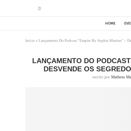
HOME
EV
Início
»
Lançamento Do Podcast “Empire By Sophia Martins” – De
LANÇAMENTO DO PODCAST “
DESVENDE OS SEGREDOS
escrito por
Matheus Ma