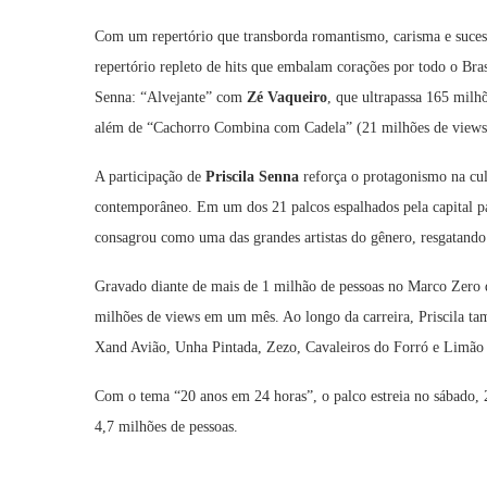
Com um repertório que transborda romantismo, carisma e sucesso
repertório repleto de hits que embalam corações por todo o Bras
Senna: “Alvejante” com
Zé Vaqueiro
, que ultrapassa 165 milh
além de “Cachorro Combina com Cadela” (21 milhões de views)
A participação de
Priscila Senna
reforça o protagonismo na cul
contemporâneo. Em um dos 21 palcos espalhados pela capital paul
consagrou como uma das grandes artistas do gênero, resgatando 
Gravado diante de mais de 1 milhão de pessoas no Marco Zero d
milhões de views em um mês. Ao longo da carreira, Priscila t
Xand Avião, Unha Pintada, Zezo, Cavaleiros do Forró e Limão c
Com o tema “20 anos em 24 horas”, o palco estreia no sábado, 2
4,7 milhões de pessoas.