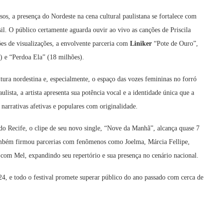
s, a presença do Nordeste na cena cultural paulistana se fortalece com
il. O público certamente aguarda ouvir ao vivo as canções de Priscila
ões de visualizações, a envolvente parceria com
Liniker
“Pote de Ouro”,
 e “Perdoa Ela” (18 milhões).
tura nordestina e, especialmente, o espaço das vozes femininas no forró
ista, a artista apresenta sua potência vocal e a identidade única que a
narrativas afetivas e populares com originalidade.
o Recife, o clipe de seu novo single, “Nove da Manhã”, alcança quase 7
ambém firmou parcerias com fenômenos como Joelma, Márcia Fellipe,
om Mel, expandindo seu repertório e sua presença no cenário nacional.
4, e todo o festival promete superar público do ano passado com cerca de