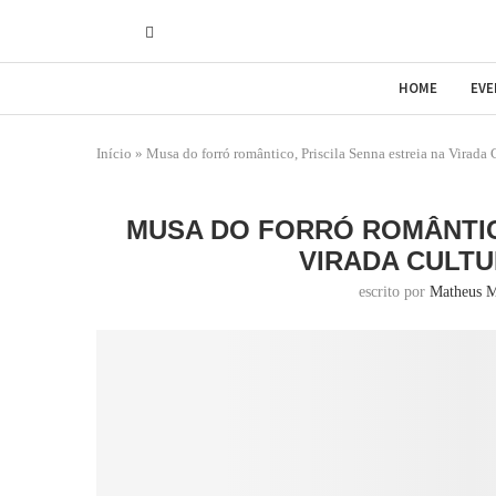
HOME
EV
Início
»
Musa do forró romântico, Priscila Senna estreia na Virada 
MUSA DO FORRÓ ROMÂNTICO
VIRADA CULTU
escrito por
Matheus M