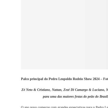
Palco principal do Pedro Leopoldo Rodeio Show 2024 – Fot
Zé Neto & Cristiano, Nattan, Zezé Di Camargo & Luciano, M
para uma das maiores festas do peão do Brasi
O ano novo começou com grandes expectativas para o Pedro L