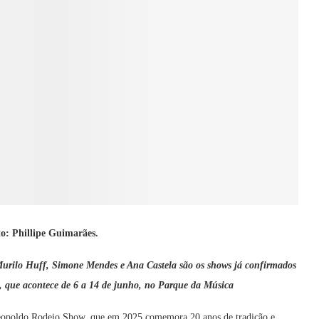
o: Phillipe Guimarães.
urilo Huff, Simone Mendes e Ana Castela são os shows já confirmados
l, que acontece de 6 a 14 de junho, no Parque da Música
eopoldo Rodeio Show, que em 2025 comemora 20 anos de tradição e