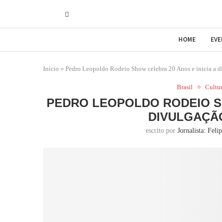
HOME
EV
Início
»
Pedro Leopoldo Rodeio Show celebra 20 Anos e inicia a d
Brasil
Cultu
PEDRO LEOPOLDO RODEIO SH
DIVULGAÇÃ
escrito por
Jornalista: Feli