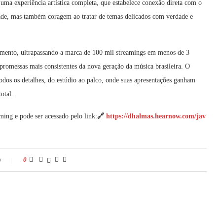
m uma experiência artística completa, que estabelece conexão direta com o
dade, mas também coragem ao tratar de temas delicados com verdade e
amento, ultrapassando a marca de 100 mil streamings em menos de 3
omessas mais consistentes da nova geração da música brasileira. O
m todos os detalhes, do estúdio ao palco, onde suas apresentações ganham
otal.
ming e pode ser acessado pelo link:
🔗
https://dhalmas.hearnow.com/jav
o
0