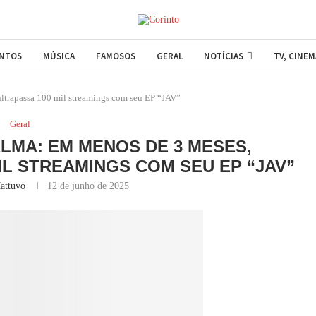
ENTOS
MÚSICA
FAMOSOS
GERAL
NOTÍCIAS
TV, CINE
ultrapassa 100 mil streamings com seu EP “JAV”
Geral
ALMA: EM MENOS DE 3 MESES,
IL STREAMINGS COM SEU EP “JAV”
attuvo
12 de junho de 2025