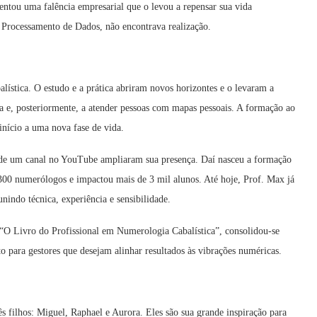
rentou uma falência empresarial que o levou a repensar sua vida
rocessamento de Dados, não encontrava realização.
lística. O estudo e a prática abriram novos horizontes e o levaram a
a e, posteriormente, a atender pessoas com mapas pessoais. A formação ao
início a uma nova fase de vida.
o de um canal no YouTube ampliaram sua presença. Daí nasceu a formação
300 numerólogos e impactou mais de 3 mil alunos. Até hoje, Prof. Max já
nindo técnica, experiência e sensibilidade.
O Livro do Profissional em Numerologia Cabalística”, consolidou-se
 para gestores que desejam alinhar resultados às vibrações numéricas.
s filhos: Miguel, Raphael e Aurora. Eles são sua grande inspiração para