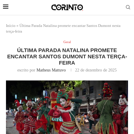
Início
»
Última Parada Natalina promete encantar Santos Dumont nesta
terça-feira
Geral
ÚLTIMA PARADA NATALINA PROMETE
ENCANTAR SANTOS DUMONT NESTA TERÇA-
FEIRA
escrito por
Matheus Mattuvo
22 de dezembro de 2025