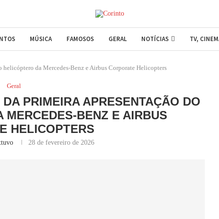
ENTOS
MÚSICA
FAMOSOS
GERAL
NOTÍCIAS
TV, CINE
o helicóptero da Mercedes-Benz e Airbus Corporate Helicopters
Geral
 DA PRIMEIRA APRESENTAÇÃO DO
 MERCEDES-BENZ E AIRBUS
E HELICOPTERS
ttuvo
28 de fevereiro de 2026