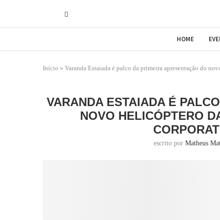
HOME
EV
Início
»
Varanda Estaiada é palco da primeira apresentação do nov
VARANDA ESTAIADA É PALCO
NOVO HELICÓPTERO DA
CORPORAT
escrito por
Matheus Ma