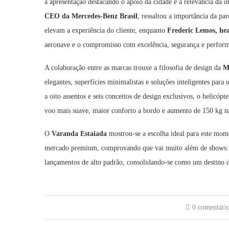
a apresentação destacando o apoio da cidade e a relevância da 
CEO da Mercedes-Benz Brasil
, ressaltou a importância da pa
elevam a experiência do cliente, enquanto
Frederic Lemos, hea
aeronave e o compromisso com excelência, segurança e perfor
A colaboração entre as marcas trouxe a filosofia de design da
M
elegantes, superfícies minimalistas e soluções inteligentes para
a oito assentos e seis conceitos de design exclusivos, o helicóp
voo mais suave, maior conforto a bordo e aumento de 150 kg na
O
Varanda Estaiada
mostrou-se a escolha ideal para este mom
mercado premium, comprovando que vai muito além de shows: o 
lançamentos de alto padrão, consolidando-se como um destino d
0 comentári