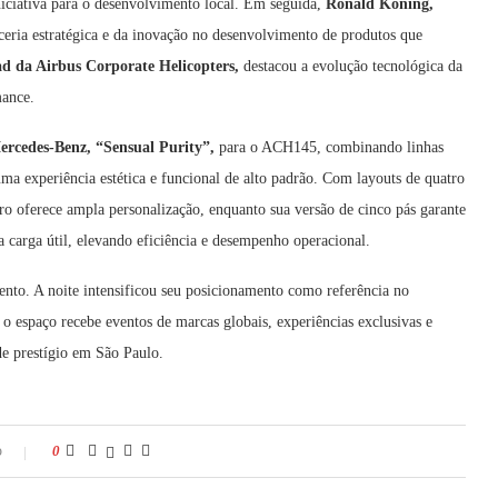
iniciativa para o desenvolvimento local. Em seguida,
Ronald Koning,
rceria estratégica e da inovação no desenvolvimento de produtos que
d da Airbus Corporate Helicopters,
destacou a evolução tecnológica da
mance.
ercedes-Benz, “Sensual Purity”,
para o ACH145, combinando linhas
 uma experiência estética e funcional de alto padrão. Com layouts de quatro
tero oferece ampla personalização, enquanto sua versão de cinco pás garante
 carga útil, elevando eficiência e desempenho operacional.
ento. A noite intensificou seu posicionamento como referência no
espaço recebe eventos de marcas globais, experiências exclusivas e
e prestígio em São Paulo.
o
0