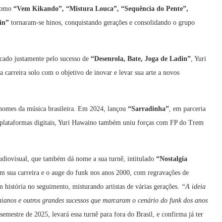
 como
“Vem Kikando”, “Mistura Louca”, “Sequência do Pente”,
in”
tornaram-se hinos, conquistando gerações e consolidando o grupo
cado justamente pelo sucesso de
“Desenrola, Bate, Joga de Ladin”
, Yuri
a carreira solo com o objetivo de inovar e levar sua arte a novos
nomes da música brasileira. Em 2024, lançou
“Sarradinha”
, em parceria
 plataformas digitais, Yuri Hawaino também uniu forças com FP do Trem
audiovisual, que também dá nome a sua turnê, intitulado
“Nostalgia
am sua carreira e o auge do funk nos anos 2000, com regravações de
em história no seguimento, misturando artistas de várias gerações.
“A ideia
waianos e outros grandes sucessos que marcaram o cenário do funk dos anos
semestre de 2025, levará essa turnê para fora do Brasil, e confirma já ter