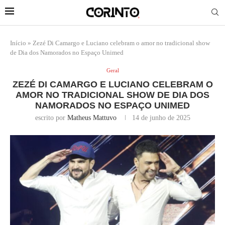
Início
»
Zezé Di Camargo e Luciano celebram o amor no tradicional show
de Dia dos Namorados no Espaço Unimed
Geral
ZEZÉ DI CAMARGO E LUCIANO CELEBRAM O
AMOR NO TRADICIONAL SHOW DE DIA DOS
NAMORADOS NO ESPAÇO UNIMED
escrito por
Matheus Mattuvo
14 de junho de 2025