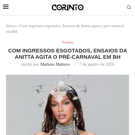
Início
»
Com ingressos esgotados, Ensaios da Anitta agita o pré-carnaval
em BH
Eventos
COM INGRESSOS ESGOTADOS, ENSAIOS DA
ANITTA AGITA O PRÉ-CARNAVAL EM BH
escrito por
Matheus Mattuvo
7 de janeiro de 2026